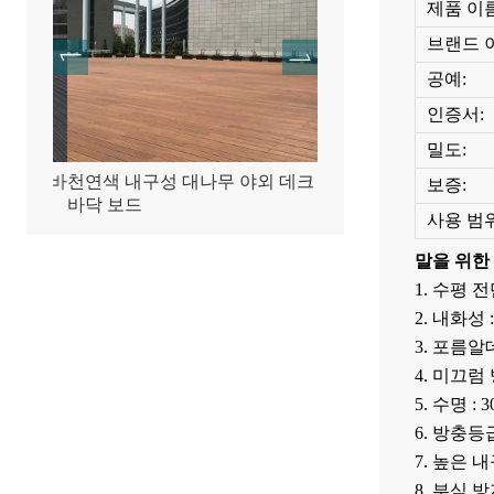
제품 이름
브랜드 
공예:
인증서:
밀도:
이트 바
천연색 내구성 대나무 야외 데크
대나무 목재 압축 테라
보증:
바닥 보드
닥
사용 범위
말을 위한
1. 수평 전
2. 내화성 
3. 포름알데히
4. 미끄럼
5. 수명 : 
6. 방충등급
7. 높은 내
8. 부식 방