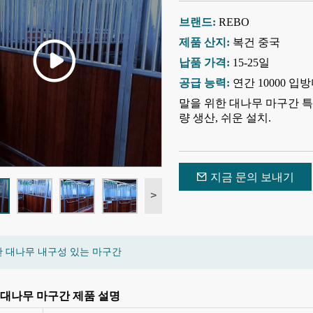
브랜드:
REBO
제품 산지:
복건 중국
납품 가격:
15-25일
공급 능력:
연간 10000 입
말을 위한 대나무 마구간 특징
량 생산, 쉬운 설치.
지금 문의 보내기
>
한 대나무 내구성 있는 마구간
 대나무 마구간 제품 설명