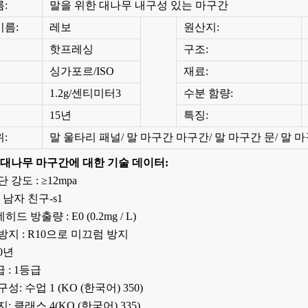
:
말을 위한 대나무 내구성 있는 마구간
이름:
레보
원산지:
핫프레싱
구조:
싱가포르/ISO
재료:
1.2g/센티미터3
수분 함량:
스 데크 바
고품질 친환경 대나무 정원 파티오
현대 대나무 고밀도
15년
특징:
바닥 데크
방 바닥
:
말 울타리 패널/ 말 마구간 마구간/ 말 마구간 문/ 말 
 대나무 마구간에 대한 기술 데이터:
단 강도 : ≥12mpa
: 남자 친구-s1
드 방출량 : E0 (0.2mg / L)
 방지 : R10으로 미끄럼 방지
30년
 : 1등급
구성: 수업 1 (KO (한국어) 350)
지: 클래스 4(KO (한국어) 335)