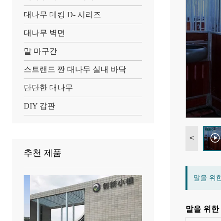
대나무 데킹 D- 시리즈
대나무 벽면
말 마구간
스트랜드 짠 대나무 실내 바닥
단단한 대나무
DIY 갑판
<
추천 제품
말을 위
말을 위한