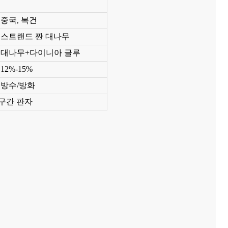
중국, 복건
스트랜드 짠 대나무
대나무+다이니아 글루
12%-15%
 탄화 데크 난
상업용 고압 대나무 라미네이트 바
천연색 내구성
방수/방화
닥재 나무
바닥 보드
마구간 판자