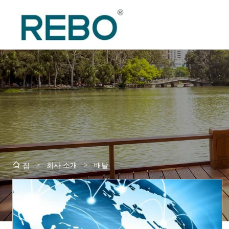
>
회사 소개
>
배달
집