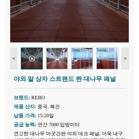
<
>
야외 말 상자 스트랜드 짠 대나무 패널
브랜드:
REBO
제품 산지:
중국, 복건
납품 가격:
15-20일
공급 능력:
연간 7000 입방미터
견고한 대나무 마굿간판 야외 데크 패널, 더욱 내구