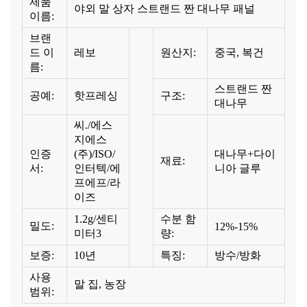
제품
야외 말 상자 스트랜드 짠 대나무 패널
이름:
브랜
드 이
레보
원산지:
중국, 복건
름:
스트랜드 짠
공예:
핫프레싱
구조:
대나무
씨./에스
지에스
인증
(주)/ISO/
대나무+다이
재료:
서:
인터텍/에
니아 글루
프에프/라
이즈
1.2g/센티
수분 함
밀도:
12%-15%
미터3
량:
보증:
10년
특징:
방수/방화
사용
말 집, 농장
범위: