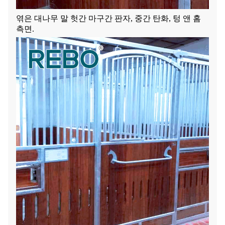
엮은 대나무 말 헛간 마구간 판자, 중간 탄화, 텅 앤 홈
측면.