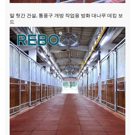
말 헛간 건설, 통풍구 개방 작업용 방화 대나무 데킹 보
드