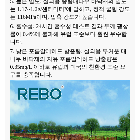
5. 높은 밀도: 실외용 중량대나무 바닥재의 밀도
는 1.17~1.2g/센티미터³에 달하고, 정적 굽힘 강도
는 116MPa이며, 압축 강도가 높습니다.
6. 흡수성: 24시간 흡수성 테스트 결과 두께 팽창
률이 0.4%에 불과해 유럽 표준보다 훨씬 우수합
니다.
7. 낮은 포름알데히드 방출량: 실외용 무거운 대
나무 바닥재의 자유 포름알데히드 방출량은
0.35mg/L 이하로 유럽과 미국의 친환경 표준 요
구를 충족합니다.