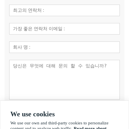
제출
We use cookies
We use our own and third-party cookies to personalize
content and to analyze web traffic.
Read more about