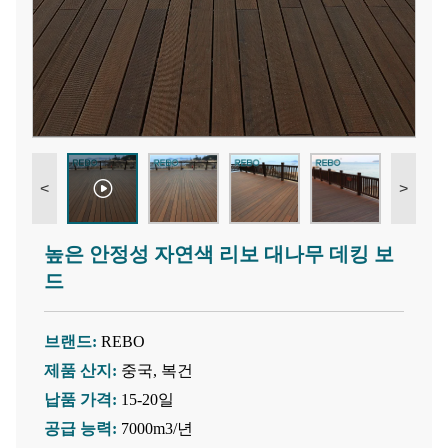
<
>
높은 안정성 자연색 리보 대나무 데킹 보
드
브랜드:
REBO
제품 산지:
중국, 복건
납품 가격:
15-20일
공급 능력:
7000m3/년