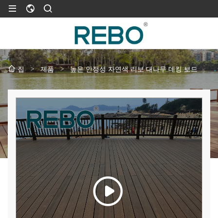
>
제품
>
높은 안정성 자연색 리보 대나무 데킹 보드
집