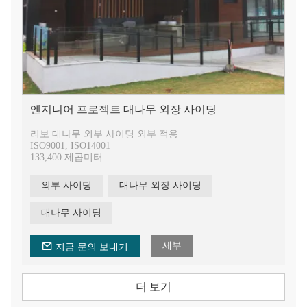
엔지니어 프로젝트 대나무 외장 사이딩
리보 대나무 외부 사이딩 외부 적용
ISO9001, ISO14001
133,400 제곱미터
연간 40만 제곱미터
국가발명특허 9건, 실용신안특허 77건
외부 사이딩
대나무 외장 사이딩
20년의 핫프레스 기술 경험
대나무 사이딩
세부
지금 문의 보내기
더 보기