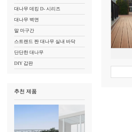
대나무 데킹 D- 시리즈
대나무 벽면
말 마구간
스트랜드 짠 대나무 실내 바닥
단단한 대나무
DIY 갑판
추천 제품