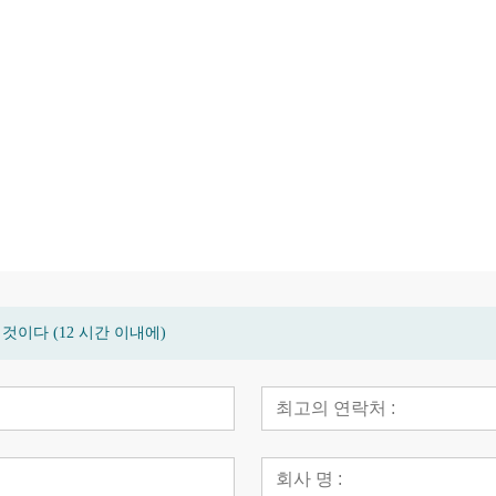
스 데크 바
고품질 친환경 대나무 정원 파티오
현대 대나무 고밀
바닥 데크
방 바닥
이다 (12 시간 이내에)