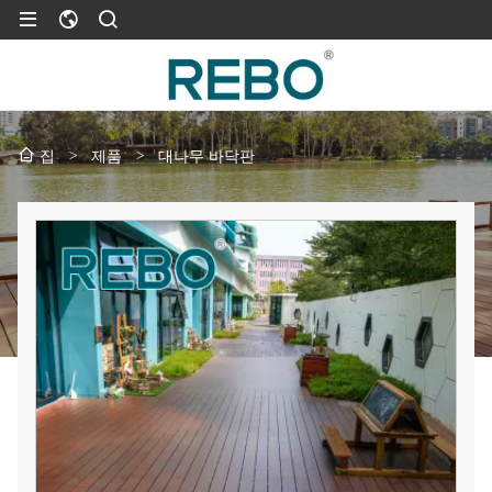
>
제품
>
대나무 바닥판
집