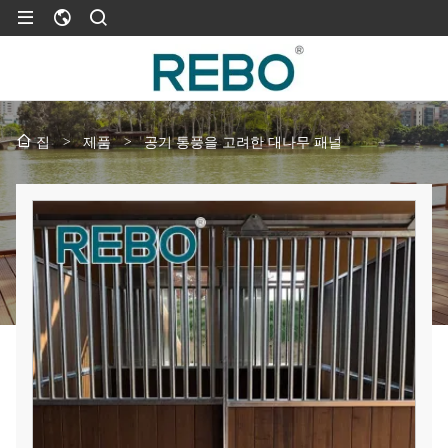
>
제품
>
공기 통풍을 고려한 대나무 패널
집