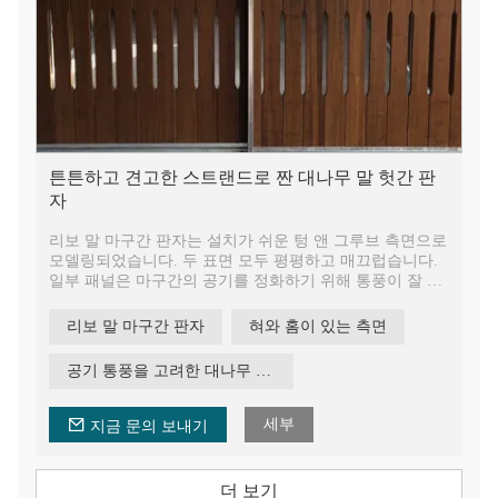
튼튼하고 견고한 스트랜드로 짠 대나무 말 헛간 판
자
리보 말 마구간 판자는 설치가 쉬운 텅 앤 그루브 측면으로
모델링되었습니다. 두 표면 모두 평평하고 매끄럽습니다.
일부 패널은 마구간의 공기를 정화하기 위해 통풍이 잘 되
도록 설계되었습니다. 중간 탄화의 자연스러운 색상, 워카
오일 마감 및 대나무 질감으로 대나무 판자는 자연스럽고
리보 말 마구간 판자
혀와 홈이 있는 측면
편안하며 우아해 보입니다.
대나무 말 헛간 판자는 매우 강하고 튼튼한 것으로 입증되
공기 통풍을 고려한 대나무 패널
었습니다. 리보 대나무 패널은 화재 등급 B에 대한 반응을
수행했으므로 말 헛간은 말에게 매우 안전할 것입니다. 내
화 성능은 일반 목재, 합판 등보다 훨씬 뛰어납니다.
세부
지금 문의 보내기
더 보기