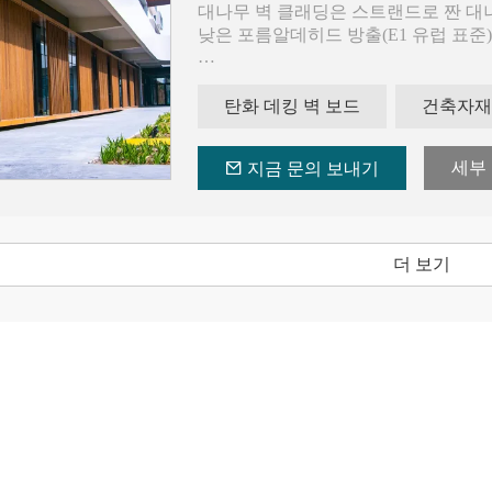
대나무 벽 클래딩은 스트랜드로 짠 대나
낮은 포름알데히드 방출(E1 유럽 표준
많은 주택 건설에서 외관은 소유자에게
는 방법은 외관에 매우 결정적입니다.
탄화 데킹 벽 보드
건축자재
원하는 경우 자연스러운 모습을 보여
수년간의 경험을 통해 대나무 소재는 
세부
지금 문의 보내기
매우 적합하다는 것이 입증되었습니다
더 보기