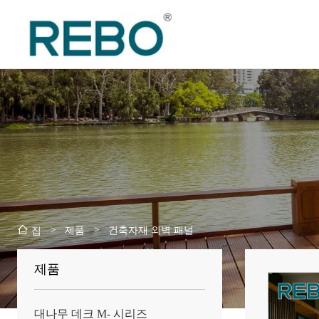
>
제품
>
건축자재 외벽 패널
집
제품
대나무 데크 M- 시리즈