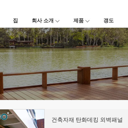
집
회사 소개
제품
갱도
건축자재 탄화데킹 외벽패널