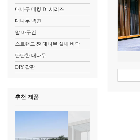
대나무 데킹 D- 시리즈
대나무 벽면
말 마구간
스트랜드 짠 대나무 실내 바닥
단단한 대나무
DIY 갑판
추천 제품