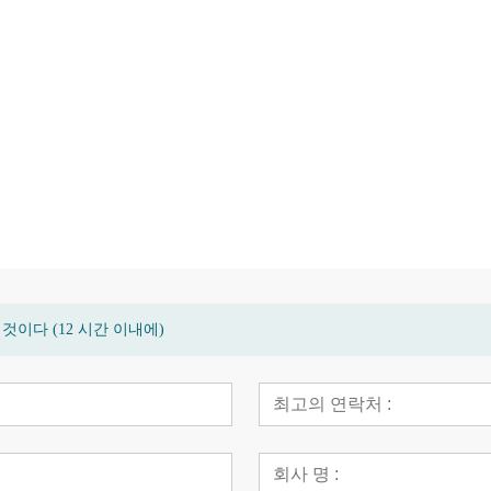
스 데크 바
고품질 친환경 대나무 정원 파티오
현대 대나무 고밀
바닥 데크
방 바닥
이다 (12 시간 이내에)